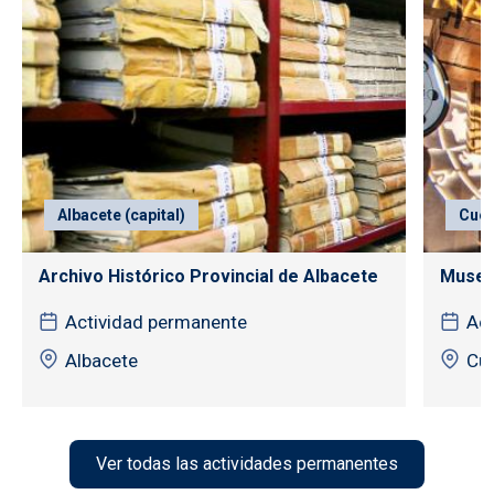
Albacete (capital)
Cuen
Archivo Histórico Provincial de Albacete
Museo 
Actividad permanente
Act
Albacete
Cu
Ver todas las actividades permanentes