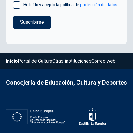
He leído y acepto la política de
protección de datos
.
Menú del pie
Inicio
Portal de Cultura
Otras instituciones
Correo web
Consejería de Educación, Cultura y Deportes