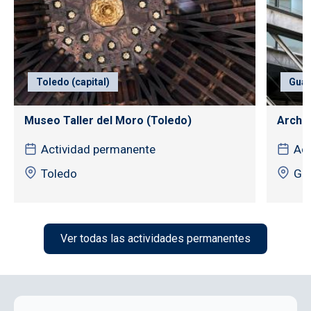
Toledo (capital)
Guad
Museo Taller del Moro (Toledo)
Archiv
Actividad permanente
Act
Toledo
Gua
Ver todas las actividades permanentes