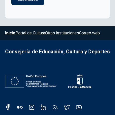
Menú del pie
Inicio
Portal de Cultura
Otras instituciones
Correo web
Consejería de Educación, Cultura y Deportes
Redes sociales JCCM