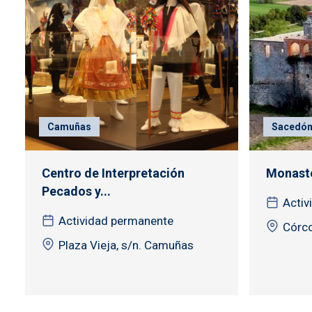
Camuñas
Sacedó
Centro de Interpretación
Monaste
Pecados y...
Activ
Actividad permanente
Córco
Plaza Vieja, s/n. Camuñas