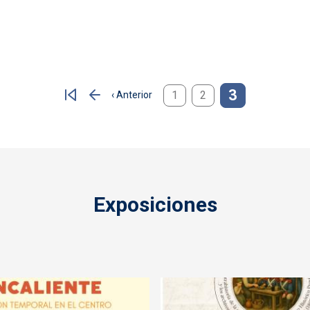
3
1
2
‹ Anterior
Página anterior
Exposiciones