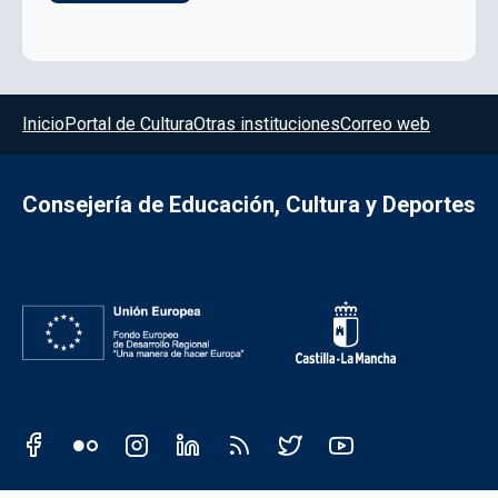
Menú del pie
Inicio
Portal de Cultura
Otras instituciones
Correo web
Consejería de Educación, Cultura y Deportes
Redes sociales JCCM