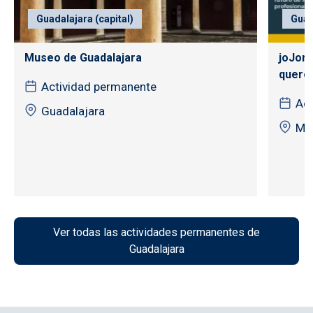
Guadalajara (capital)
Guad
Museo de Guadalajara
joJorn
quere
Actividad permanente
Act
Guadalajara
MU
Ver todas las actividades permanentes de
Guadalajara