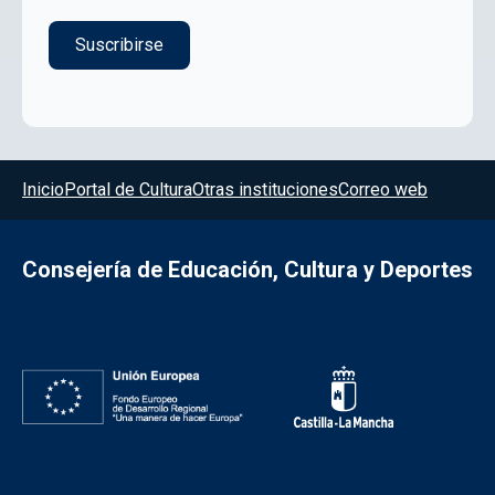
Menú del pie
Inicio
Portal de Cultura
Otras instituciones
Correo web
Consejería de Educación, Cultura y Deportes