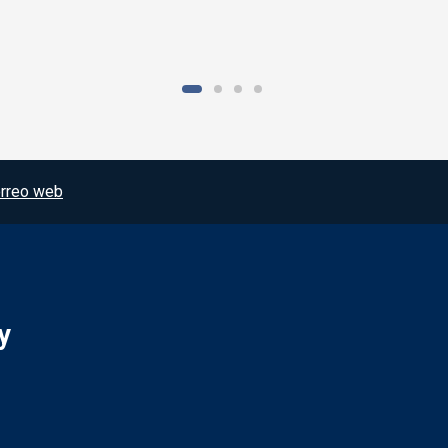
rreo web
y
Redes sociales JCCM