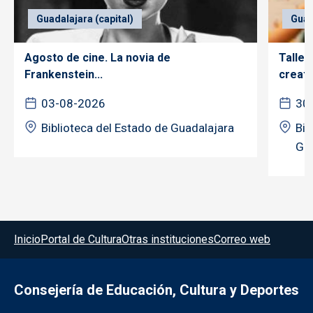
Guadalajara (capital)
Guad
Agosto de cine. La novia de
Taller
Frankenstein...
creativ
03-08-2026
30
Biblioteca del Estado de Guadalajara
Bib
Gua
Menú del pie
Inicio
Portal de Cultura
Otras instituciones
Correo web
Consejería de Educación, Cultura y Deportes