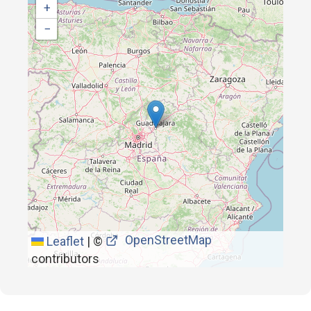
+
−
OpenStreetMap
Leaflet
|
©
contributors