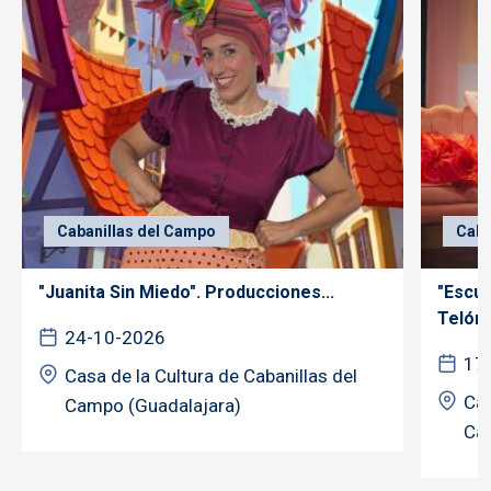
Cabanillas del Campo
Caba
"Juanita Sin Miedo". Producciones...
"Escú
Telón..
24-10-2026
17
Casa de la Cultura de Cabanillas del
Cas
Campo (Guadalajara)
Ca