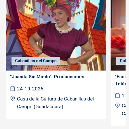
Cabanillas del Campo
Caba
"Juanita Sin Miedo". Producciones...
"Escú
Telón..
24-10-2026
17
Casa de la Cultura de Cabanillas del
Cas
Campo (Guadalajara)
Ca