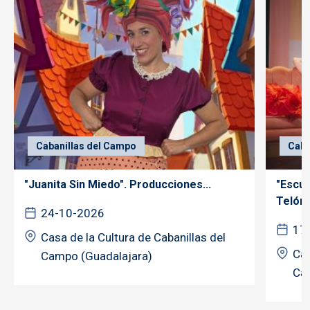
Cabanillas del Campo
Caba
"Juanita Sin Miedo". Producciones...
"Escú
Telón..
24-10-2026
17
Casa de la Cultura de Cabanillas del
Cas
Campo (Guadalajara)
Ca