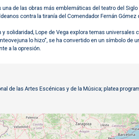
s una de las obras más emblemáticas del teatro del Sig
os aldeanos contra la tiranía del Comendador Fernán Góme
 y solidaridad, Lope de Vega explora temas universales com
eovejuna lo hizo”, se ha convertido en un símbolo de un
te a la opresión.
l de las Artes Escénicas y de la Música; platea program