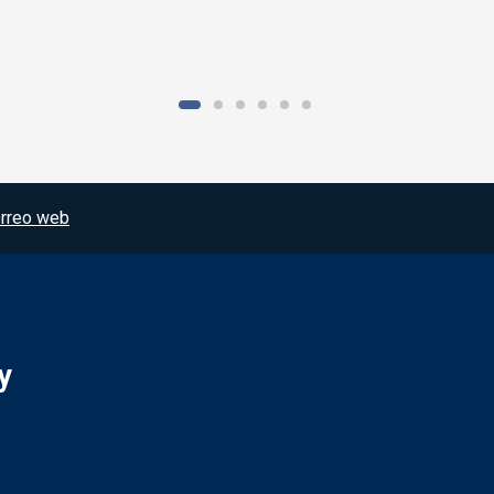
rreo web
y
Redes sociales JCCM