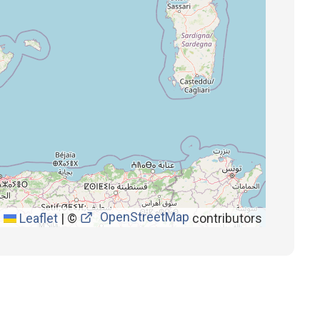
OpenStreetMap
Leaflet
|
©
contributors