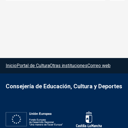
Menú del pie
Inicio
Portal de Cultura
Otras instituciones
Correo web
Consejería de Educación, Cultura y Deportes