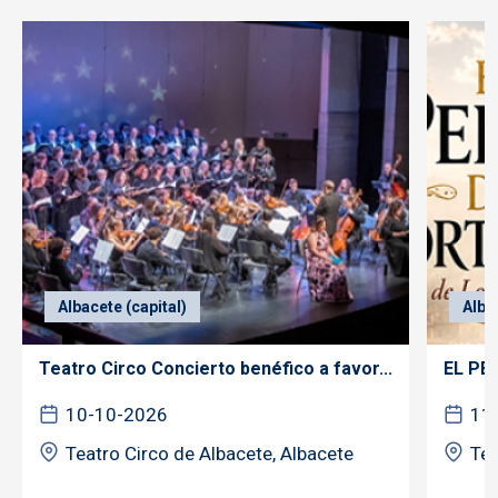
Albacete (capital)
Alba
Teatro Circo Concierto benéfico a favor...
EL PE
10-10-2026
11
Teatro Circo de Albacete, Albacete
Tea