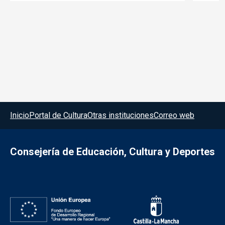
Menú del pie
Inicio
Portal de Cultura
Otras instituciones
Correo web
Consejería de Educación, Cultura y Deportes