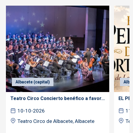
Albacete (capital)
Alba
Teatro Circo Concierto benéfico a favor...
EL PE
10-10-2026
11
Teatro Circo de Albacete, Albacete
Tea