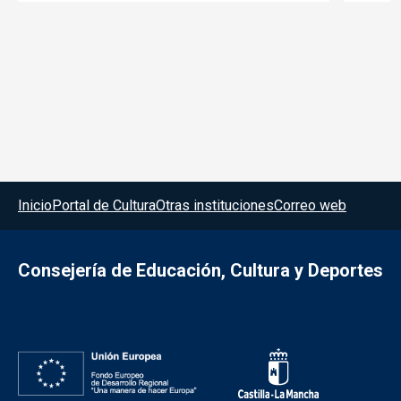
Menú del pie
Inicio
Portal de Cultura
Otras instituciones
Correo web
Consejería de Educación, Cultura y Deportes