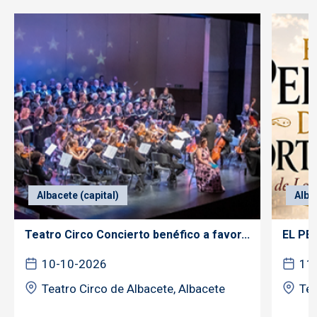
Albacete (capital)
Alba
Teatro Circo Concierto benéfico a favor...
EL PE
10-10-2026
11
Teatro Circo de Albacete, Albacete
Tea