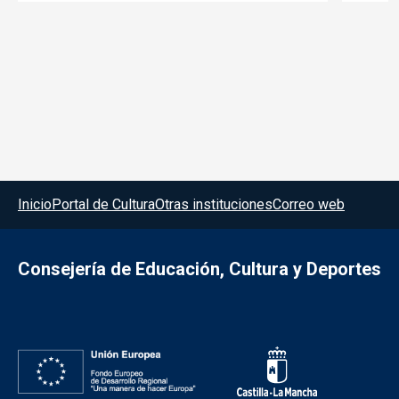
Menú del pie
Inicio
Portal de Cultura
Otras instituciones
Correo web
Consejería de Educación, Cultura y Deportes