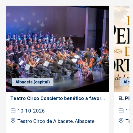
Albacete (capital)
Alba
Teatro Circo Concierto benéfico a favor...
EL PE
10-10-2026
11
Teatro Circo de Albacete, Albacete
Tea