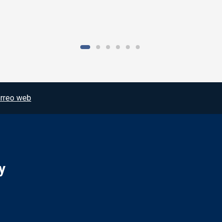
rreo web
y
Redes sociales JCCM