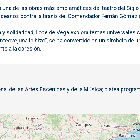
s una de las obras más emblemáticas del teatro del Sig
os aldeanos contra la tiranía del Comendador Fernán Góme
 y solidaridad, Lope de Vega explora temas universales com
eovejuna lo hizo”, se ha convertido en un símbolo de un
te a la opresión.
l de las Artes Escénicas y de la Música; platea program