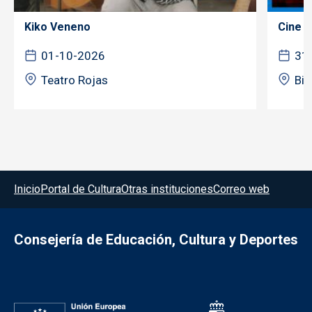
Kiko Veneno
Cine f
01-10-2026
31
Teatro Rojas
Bib
Menú del pie
Inicio
Portal de Cultura
Otras instituciones
Correo web
Consejería de Educación, Cultura y Deportes