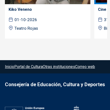
Kiko Veneno
Cine f
01-10-2026
31
Teatro Rojas
Bib
Menú del pie
Inicio
Portal de Cultura
Otras instituciones
Correo web
Consejería de Educación, Cultura y Deportes