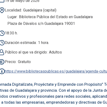
19 de Mayo de 2026
Localidad
Guadalajara (capital)
Lugar
Biblioteca Pública del Estado en Guadalajara
Plaza de Dávalos s/n Guadalajara 19001
18:30 h.
Duración estimada
1 hora.
Público al que va dirigido
Adultos
Precio
Gratuito
https://www.bibliotecaspublicas.es/guadalajara/agenda-cult
rnada Digitalízate, Proyéctate y Emprende con Propósito” T
ivas de Guadalajara y provincia. Con el apoyo de la Junta d
idos creativos y profesionales para redes sociales, aplicand
a todas las empresarias, emprendedoras y directivas de Gu