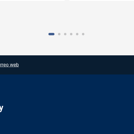
rreo web
y
Redes sociales JCCM