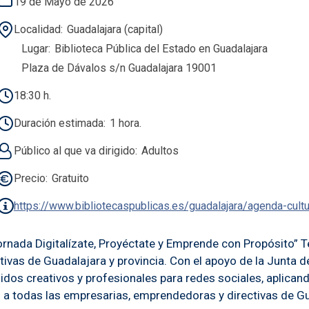
19 de Mayo de 2026
Localidad
Guadalajara (capital)
Lugar
Biblioteca Pública del Estado en Guadalajara
Plaza de Dávalos s/n Guadalajara 19001
18:30 h.
Duración estimada
1 hora.
Público al que va dirigido
Adultos
Precio
Gratuito
https://www.bibliotecaspublicas.es/guadalajara/agenda-cult
rnada Digitalízate, Proyéctate y Emprende con Propósito” T
ivas de Guadalajara y provincia. Con el apoyo de la Junta d
idos creativos y profesionales para redes sociales, aplicand
a todas las empresarias, emprendedoras y directivas de Gu