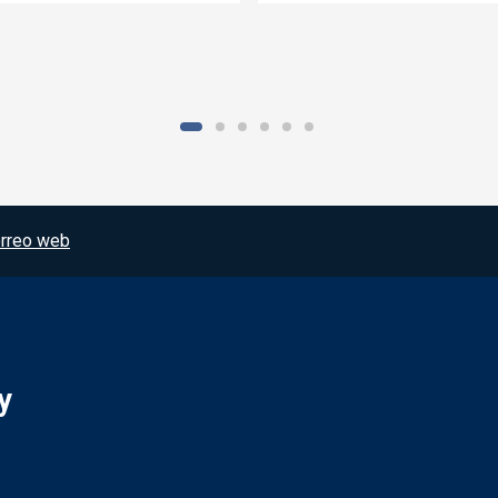
rreo web
y
Redes sociales JCCM