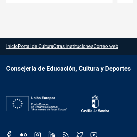
Menú del pie
Inicio
Portal de Cultura
Otras instituciones
Correo web
Consejería de Educación, Cultura y Deportes
Redes sociales JCCM