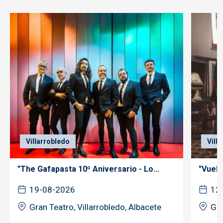
Villarrobledo
Vill
"The Gafapasta 10º Aniversario - Lo...
"Vuelo
19-08-2026
12
Gran Teatro, Villarrobledo, Albacete
Gra