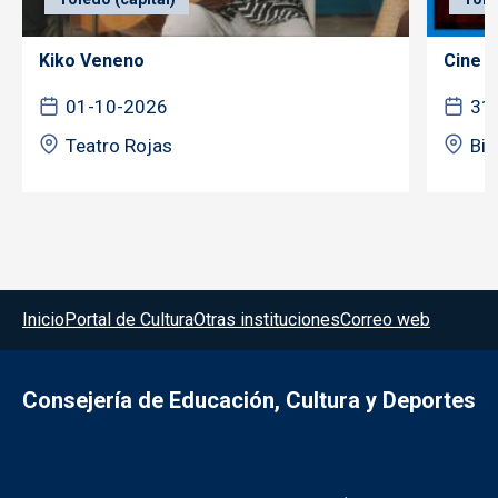
Kiko Veneno
Cine f
01-10-2026
31
Teatro Rojas
Bib
Menú del pie
Inicio
Portal de Cultura
Otras instituciones
Correo web
Consejería de Educación, Cultura y Deportes