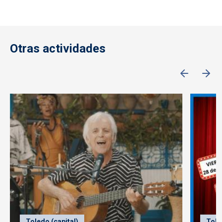
Otras actividades
Toledo (capital)
Tole