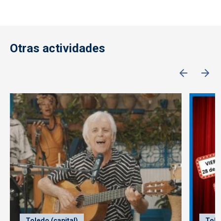
Otras actividades
Toledo (capital)
Tole