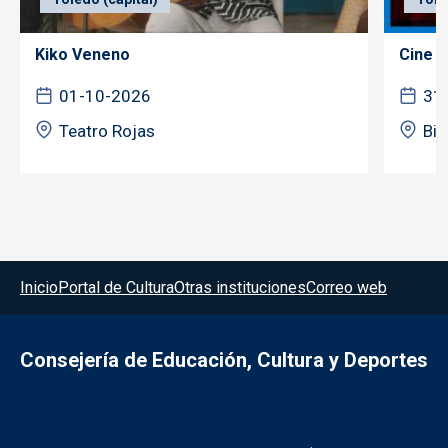
Kiko Veneno
Cine f
01-10-2026
31
Teatro Rojas
Bib
Menú del pie
Inicio
Portal de Cultura
Otras instituciones
Correo web
Consejería de Educación, Cultura y Deportes