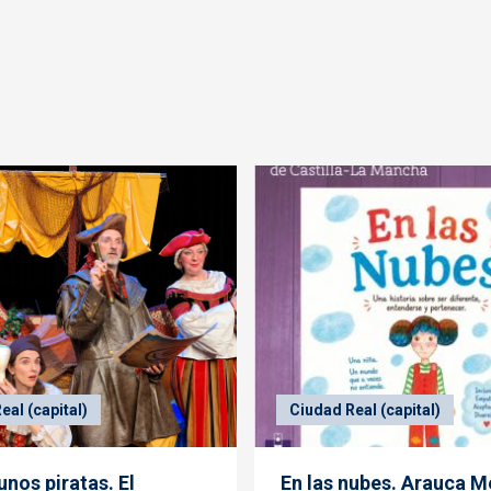
eal (capital)
Ciudad Real (capital)
nos piratas. El
En las nubes. Arauca M