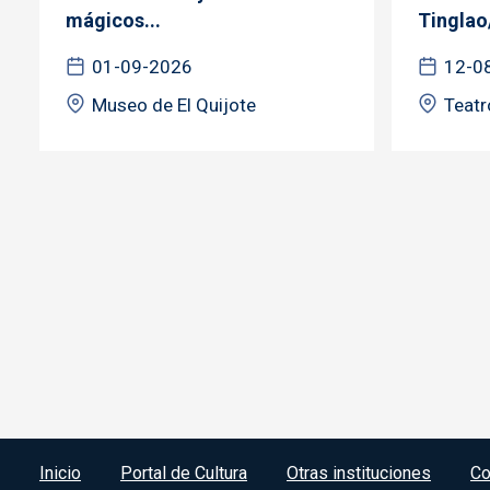
mágicos...
Tinglao
01-09-2026
12-0
Museo de El Quijote
Teatr
Menú del pie
Inicio
Portal de Cultura
Otras instituciones
Co