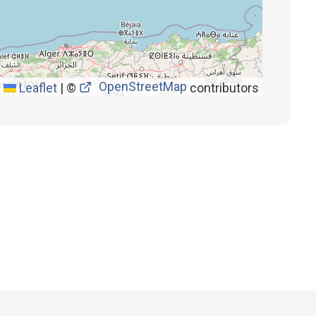
OpenStreetMap
Leaflet
|
©
contributors