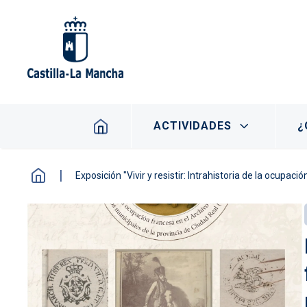
Pasar al contenido principal
Navegación principal
ACTIVIDADES
¿
Exposición "Vivir y resistir: Intrahistoria de la ocupa