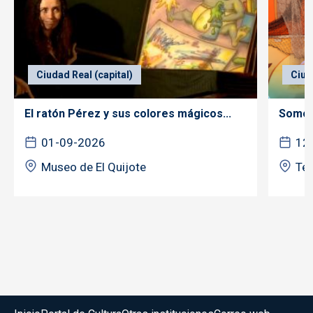
Ciudad Real (capital)
Ciud
El ratón Pérez y sus colores mágicos...
Somos 
01-09-2026
12
Museo de El Quijote
Tea
Menú del pie