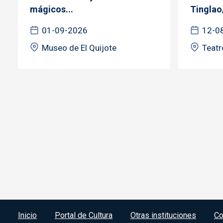
mágicos...
Tinglao
01-09-2026
12-0
Museo de El Quijote
Teatr
Menú del pie
Inicio
Portal de Cultura
Otras instituciones
Co