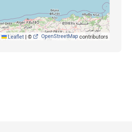
OpenStreetMap
Leaflet
|
©
contributors