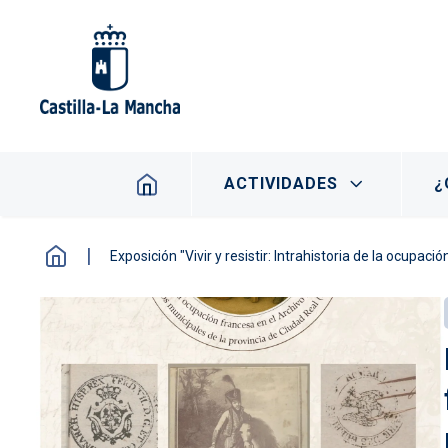
Pasar al contenido principal
Navegación principal
ACTIVIDADES
¿
Exposición "Vivir y resistir: Intrahistoria de la ocupa