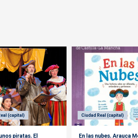
eal (capital)
Ciudad Real (capital)
nos piratas. El
En las nubes. Arauca M