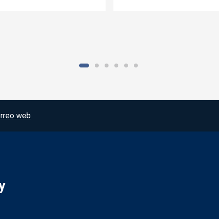
rreo web
y