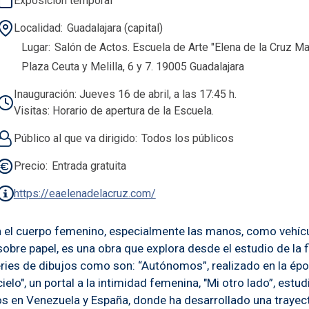
Exposición temporal
Localidad
Guadalajara (capital)
Lugar
Salón de Actos. Escuela de Arte "Elena de la Cruz Mar
Plaza Ceuta y Melilla, 6 y 7. 19005 Guadalajara
Inauguración: Jueves 16 de abril, a las 17:45 h.
Visitas: Horario de apertura de la Escuela.
Público al que va dirigido
Todos los públicos
Precio
Entrada gratuita
https://eaelenadelacruz.com/
en el cuerpo femenino, especialmente las manos, como vehíc
na sobre papel, es una obra que explora desde el estudio de l
 series de dibujos como son: “Autónomos”, realizado en la ép
elo", un portal a la intimidad femenina, "Mi otro lado”, est
os en Venezuela y España, donde ha desarrollado una trayecto