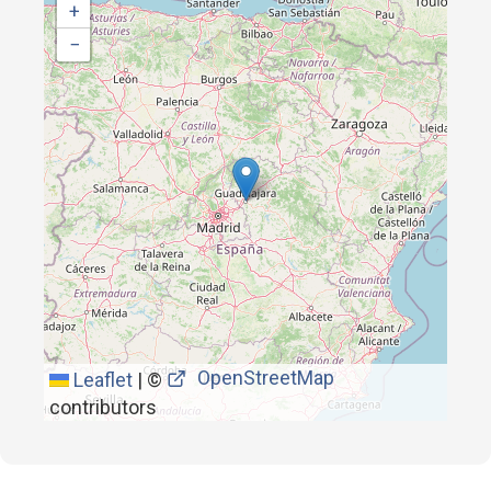
+
−
OpenStreetMap
Leaflet
|
©
contributors