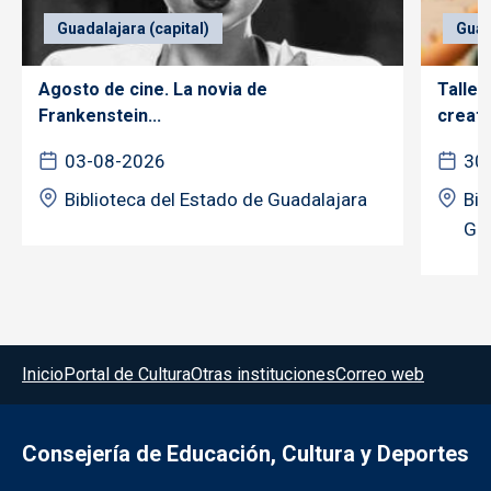
Guadalajara (capital)
Guad
Agosto de cine. La novia de
Taller
Frankenstein...
creativ
03-08-2026
30
Biblioteca del Estado de Guadalajara
Bib
Gua
Menú del pie
Inicio
Portal de Cultura
Otras instituciones
Correo web
Consejería de Educación, Cultura y Deportes