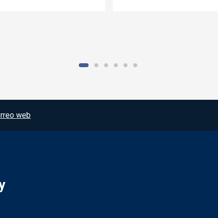
rreo web
y