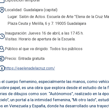
Exposición temporal
Localidad
Guadalajara (capital)
Lugar
Salón de Actos. Escuela de Arte "Elena de la Cruz Mar
Plaza Ceuta y Melilla, 6 y 7. 19005 Guadalajara
Inauguración: Jueves 16 de abril, a las 17:45 h.
Visitas: Horario de apertura de la Escuela.
Público al que va dirigido
Todos los públicos
Precio
Entrada gratuita
https://eaelenadelacruz.com/
en el cuerpo femenino, especialmente las manos, como vehíc
na sobre papel, es una obra que explora desde el estudio de l
 series de dibujos como son: “Autónomos”, realizado en la ép
elo", un portal a la intimidad femenina, "Mi otro lado”, est
os en Venezuela y España, donde ha desarrollado una trayecto