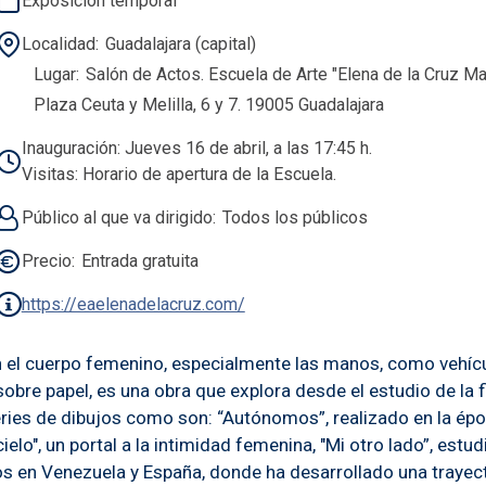
Exposición temporal
Localidad
Guadalajara (capital)
Lugar
Salón de Actos. Escuela de Arte "Elena de la Cruz Mar
Plaza Ceuta y Melilla, 6 y 7. 19005 Guadalajara
Inauguración: Jueves 16 de abril, a las 17:45 h.
Visitas: Horario de apertura de la Escuela.
Público al que va dirigido
Todos los públicos
Precio
Entrada gratuita
https://eaelenadelacruz.com/
en el cuerpo femenino, especialmente las manos, como vehíc
na sobre papel, es una obra que explora desde el estudio de l
 series de dibujos como son: “Autónomos”, realizado en la ép
elo", un portal a la intimidad femenina, "Mi otro lado”, est
os en Venezuela y España, donde ha desarrollado una trayecto