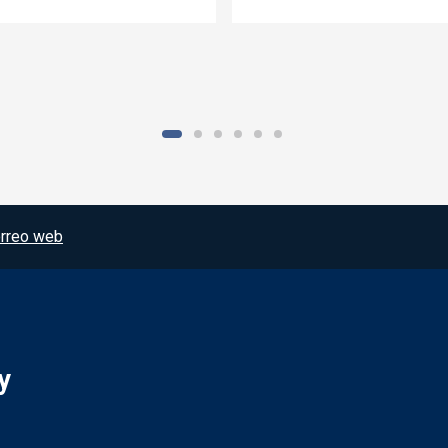
rreo web
y