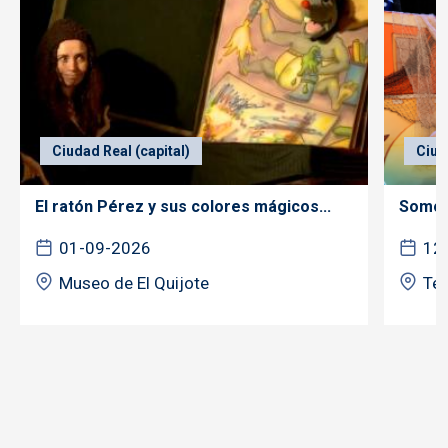
Ciudad Real (capital)
Ciud
El ratón Pérez y sus colores mágicos...
Somos 
01-09-2026
12
Museo de El Quijote
Tea