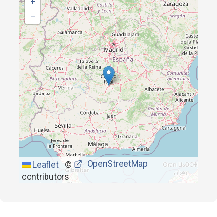
+
−
OpenStreetMap
Leaflet
|
©
contributors