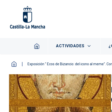
Pasar al contenido principal
Navegación principal
ACTIVIDADES
¿
Exposición " Ecos de Bizancio: del icono al meme". C