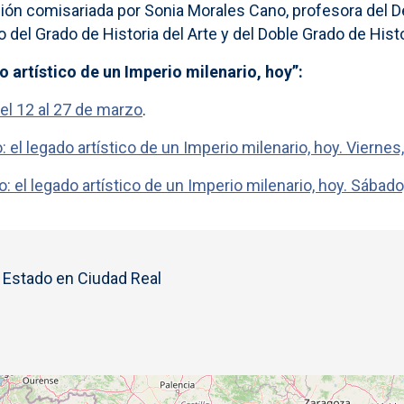
ón comisariada por Sonia Morales Cano, profesora del De
el Grado de Historia del Arte y del Doble Grado de Histor
 artístico de un Imperio milenario, hoy”:
el 12 al 27 de marzo
.
el legado artístico de un Imperio milenario, hoy. Viernes, 
 el legado artístico de un Imperio milenario, hoy. Sábado,
l Estado en Ciudad Real