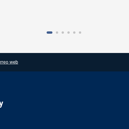
rreo web
y
Redes sociales JCCM