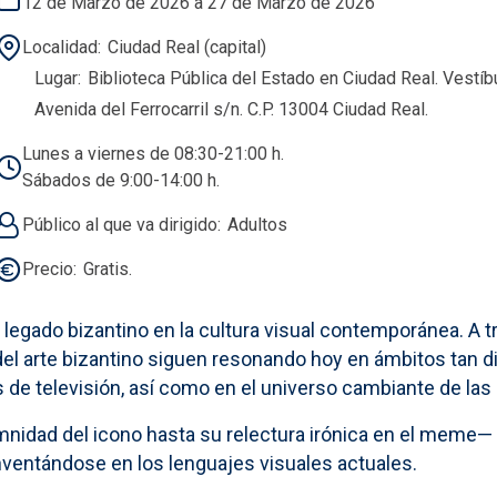
12 de Marzo de 2026 a 27 de Marzo de 2026
Localidad
Ciudad Real (capital)
Lugar
Biblioteca Pública del Estado en Ciudad Real. Vestíb
Avenida del Ferrocarril s/n. C.P. 13004 Ciudad Real.
Lunes a viernes de 08:30-21:00 h.
Sábados de 9:00-14:00 h.
Público al que va dirigido
Adultos
Precio
Gratis.
l legado bizantino en la cultura visual contemporánea. A 
a del arte bizantino siguen resonando hoy en ámbitos tan 
es de televisión, así como en el universo cambiante de las
nidad del icono hasta su relectura irónica en el meme— 
inventándose en los lenguajes visuales actuales.