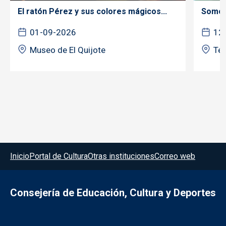
El ratón Pérez y sus colores mágicos...
Somos 
01-09-2026
12
Museo de El Quijote
Tea
Menú del pie
Inicio
Portal de Cultura
Otras instituciones
Correo web
Consejería de Educación, Cultura y Deportes