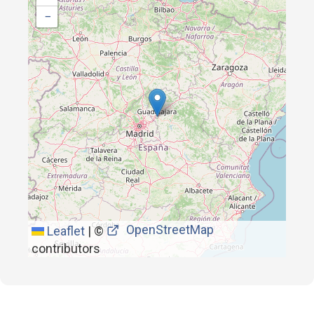
−
OpenStreetMap
Leaflet
|
©
contributors