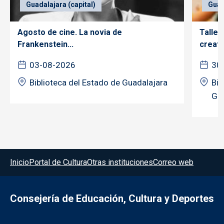
Guadalajara (capital)
Guad
Agosto de cine. La novia de
Taller
Frankenstein...
creativ
03-08-2026
30
Biblioteca del Estado de Guadalajara
Bib
Gua
Menú del pie
Inicio
Portal de Cultura
Otras instituciones
Correo web
Consejería de Educación, Cultura y Deportes