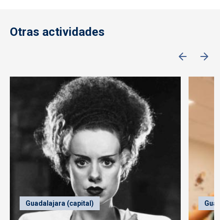
Otras actividades
Guadalajara (capital)
Guad