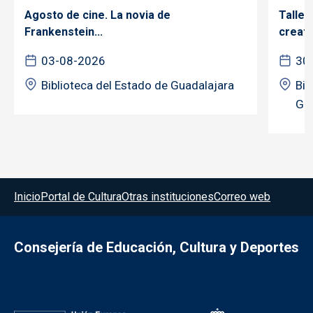
Agosto de cine. La novia de
Taller
Frankenstein...
creativ
03-08-2026
30
Biblioteca del Estado de Guadalajara
Bib
Gua
Menú del pie
Inicio
Portal de Cultura
Otras instituciones
Correo web
Consejería de Educación, Cultura y Deportes