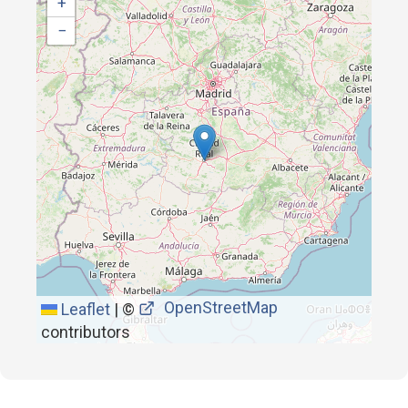
+
−
OpenStreetMap
Leaflet
|
©
contributors