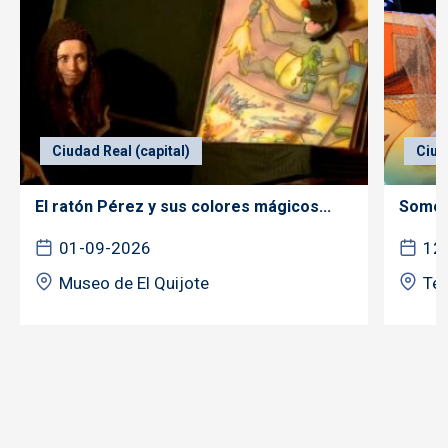
Ciudad Real (capital)
Ciud
El ratón Pérez y sus colores mágicos...
Somos 
01-09-2026
12
Museo de El Quijote
Tea