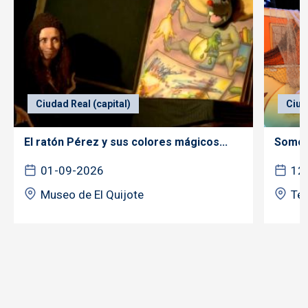
Ciudad Real (capital)
Ciud
El ratón Pérez y sus colores mágicos...
Somos 
01-09-2026
12
Museo de El Quijote
Tea