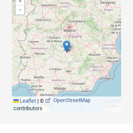
+
−
OpenStreetMap
Leaflet
|
©
contributors