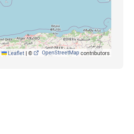
OpenStreetMap
Leaflet
|
©
contributors