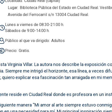
Localidad
Ciudad Real (capital)
Lugar
Biblioteca Pública del Estado en Ciudad Real. Vestíb
Avenida del Ferrocarril s/n 13004 Ciudad Real.
Lunes a viernes de 08:30-21:00 h.
Sábados de 9:00-14:00 h.
Público al que va dirigido
Adultos
Precio
Gratis.
ta Virginia Villar. La autora nos describe la exposición c
 Siempre me intrigó el horizonte, esa línea, a veces difu
r, quiero explicar esa fascinación tan arraigada en mi memo
lmente reside en Ciudad Real donde es profesora en un ins
a siguiente manera “Mi amor al arte siempre estuvo conmi
on en una necesidad para mí. Mi principal inspiración sie