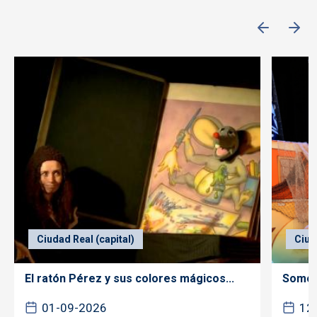
Ciudad Real (capital)
Ciud
El ratón Pérez y sus colores mágicos...
Somos 
01-09-2026
12