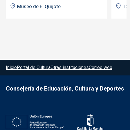
Museo de El Quijote
Tea
Menú del pie
Inicio
Portal de Cultura
Otras instituciones
Correo web
Consejería de Educación, Cultura y Deportes