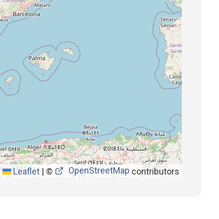
OpenStreetMap
Leaflet
|
©
contributors