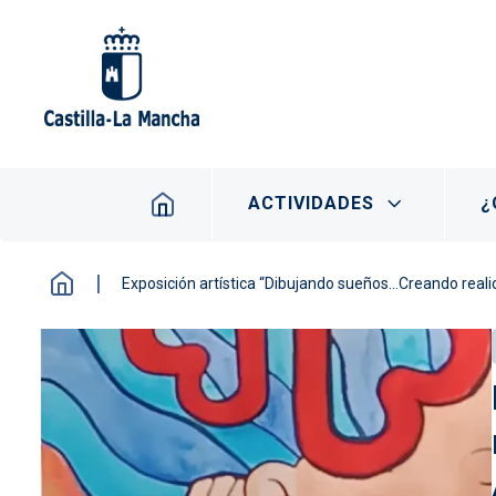
Pasar al contenido principal
Navegación principal
ACTIVIDADES
¿
Exposición artística “Dibujando sueños…Creando reali