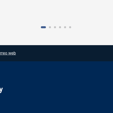
rreo web
y
Redes sociales JCCM