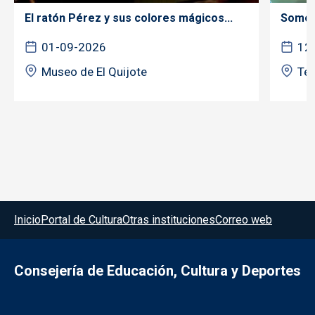
El ratón Pérez y sus colores mágicos...
Somos 
01-09-2026
12
Museo de El Quijote
Tea
Menú del pie
Inicio
Portal de Cultura
Otras instituciones
Correo web
Consejería de Educación, Cultura y Deportes