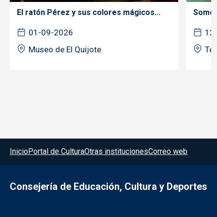
El ratón Pérez y sus colores mágicos...
Somos 
01-09-2026
12
Museo de El Quijote
Tea
Menú del pie
Inicio
Portal de Cultura
Otras instituciones
Correo web
Consejería de Educación, Cultura y Deportes