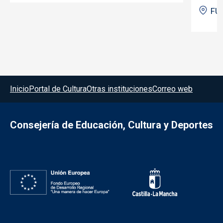
FU
Menú del pie
Inicio
Portal de Cultura
Otras instituciones
Correo web
Consejería de Educación, Cultura y Deportes