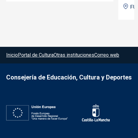
FU
Menú del pie
Inicio
Portal de Cultura
Otras instituciones
Correo web
Consejería de Educación, Cultura y Deportes