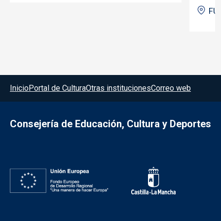
FU
Menú del pie
Inicio
Portal de Cultura
Otras instituciones
Correo web
Consejería de Educación, Cultura y Deportes