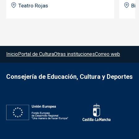
Teatro Rojas
Bib
Menú del pie
Inicio
Portal de Cultura
Otras instituciones
Correo web
Consejería de Educación, Cultura y Deportes