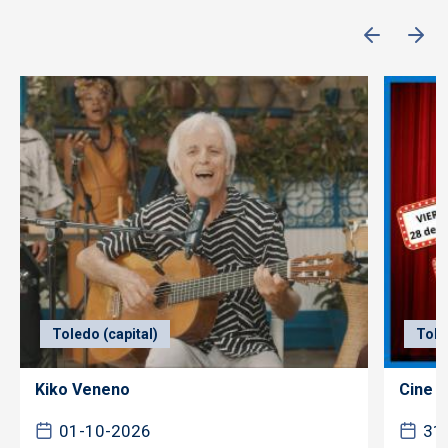
Toledo (capital)
Tole
Kiko Veneno
Cine f
01-10-2026
31