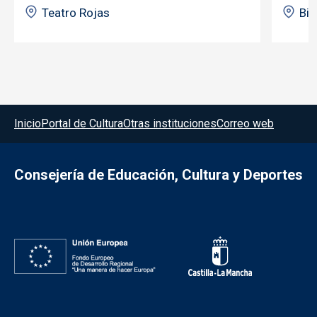
Teatro Rojas
Bib
Menú del pie
Inicio
Portal de Cultura
Otras instituciones
Correo web
Consejería de Educación, Cultura y Deportes