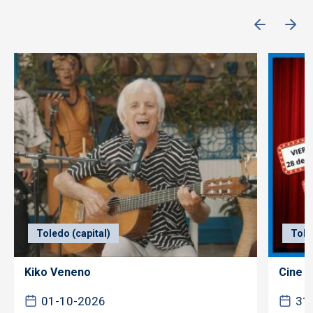
Toledo (capital)
Tole
Kiko Veneno
Cine f
01-10-2026
31