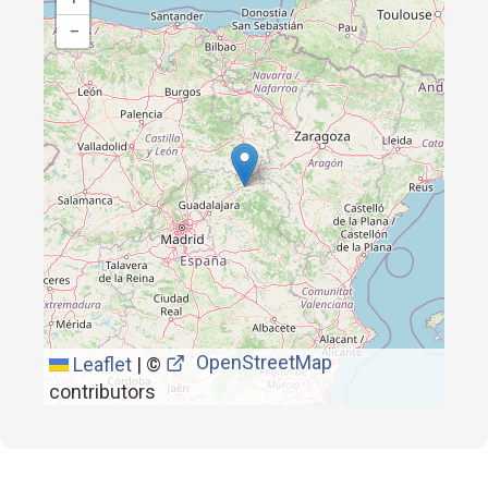
−
OpenStreetMap
Leaflet
|
©
contributors