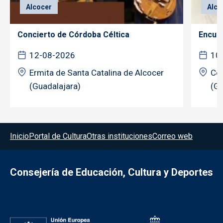
Alcocer
Alco
Concierto de Córdoba Céltica
Encuen
12-08-2026
10
Ermita de Santa Catalina de Alcocer
Cen
(Guadalajara)
(Gu
Menú del pie
Inicio
Portal de Cultura
Otras instituciones
Correo web
Consejería de Educación, Cultura y Deportes