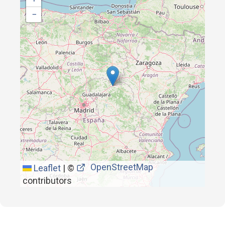
−
OpenStreetMap
Leaflet
|
©
contributors