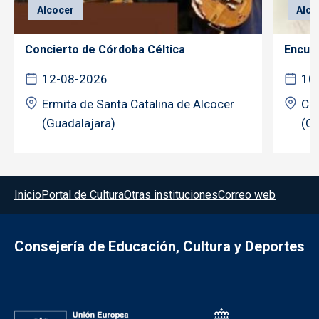
Alcocer
Alco
Concierto de Córdoba Céltica
Encuen
12-08-2026
10
Ermita de Santa Catalina de Alcocer
Cen
(Guadalajara)
(Gu
Menú del pie
Inicio
Portal de Cultura
Otras instituciones
Correo web
Consejería de Educación, Cultura y Deportes