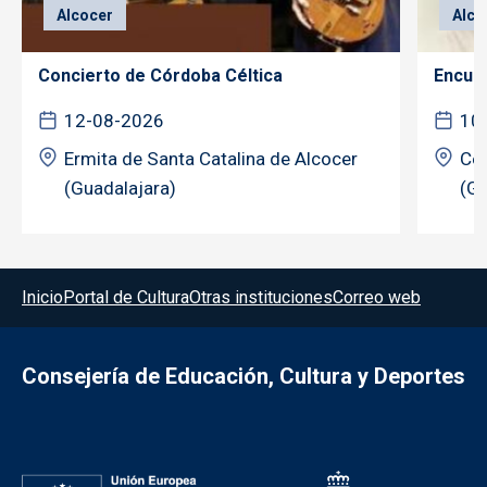
Alcocer
Alco
Concierto de Córdoba Céltica
Encuen
12-08-2026
10
Ermita de Santa Catalina de Alcocer
Cen
(Guadalajara)
(Gu
Menú del pie
Inicio
Portal de Cultura
Otras instituciones
Correo web
Consejería de Educación, Cultura y Deportes