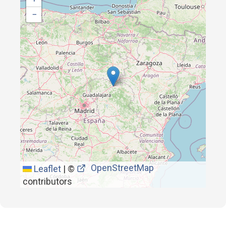
−
OpenStreetMap
Leaflet
|
©
contributors